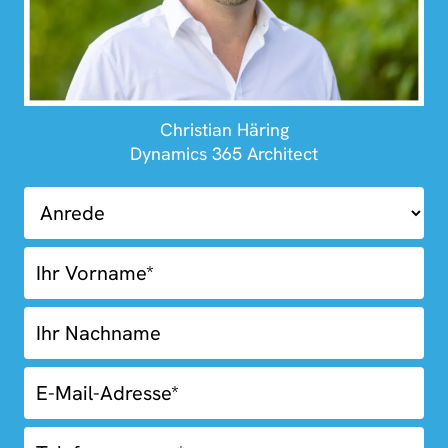
Christian Häring
Dynamics 365 Architect
01.03-
Kostenlose
Erstberatung
Blue
Box
Fooder