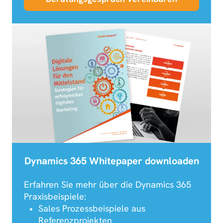
Dynamics 365 Whitepaper downloaden
Erfahren Sie mehr über die Dynamics 365
Praxisbeispiele:
Sales Prozessbeispiele aus
Referenzprojekten