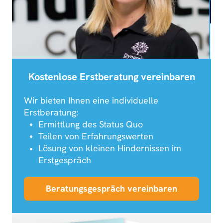
Kostenlose Erstberatung vereinbaren
Wir bieten Ihnen eine individuelle
Erstberatung:
Ermittlung des Status Quo
Teilen von Erfahrungswerten
Lösung von kleinen Hindernissen im
Erstgespräch
Beratungsgespräch vereinbaren