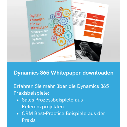
Dynamics 365 Whitepaper downloaden
Erfahren Sie mehr über die Dynamics 365
Praxisbeispiele:
Sales Prozessbeispiele aus
Referenzprojekten
CRM Best-Practice Beispiele aus der
Praxis