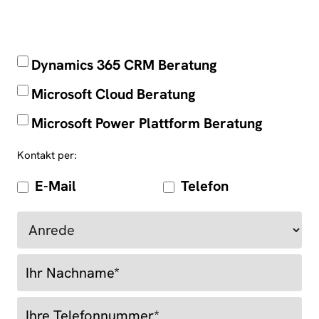
01.01-
*
Kostenlose
Dynamics 365 CRM Beratung
Erstberatung
LP
Microsoft Cloud Beratung
Microsoft Power Plattform Beratung
Kontakt per:
E-Mail
Telefon