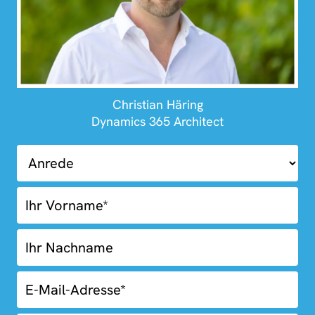
Christian Häring
Dynamics 365 Architect
01.03-
Kostenlose
Erstberatung
Blue
Box
Fooder