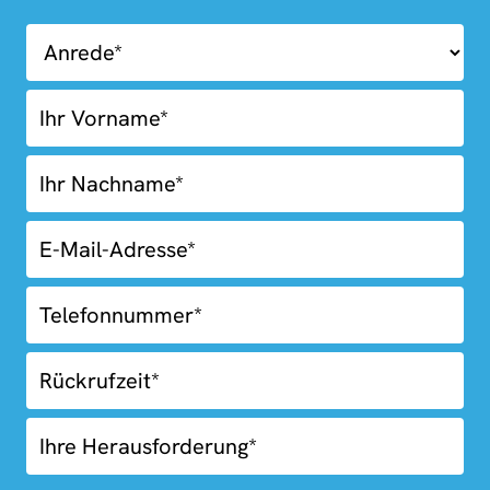
01.02-
Kostenlose
Erstberatung
Rückruf
Blue
Box