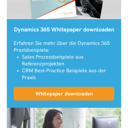
Dynamics 365 Whitepaper downloaden
Erfahren Sie mehr über die Dynamics 365
Praxisbeispiele:
Sales Prozessbeispiele aus
Referenzprojekten
CRM Best-Practice Beispiele aus der
Praxis
Whitepaper downloaden